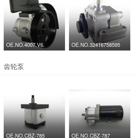
OE.NO.4007.V6.
OE.NO.32416758595
齿轮泵
OE.NO.CBZ-785
OE.NO.CBZ-787