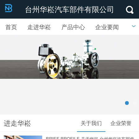
台州华崧汽车部件有限公司
首页
走进华崧
产品中心
企业要闻
联系我们
英文版
进走华崧
关于我们
企业荣誉
BRIEF PROFILE 关于华崧 台州华崧汽车部件